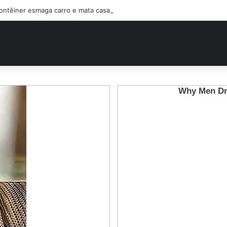
ontêiner esmaga carro e mata casal na BR-470; filho sobreviveu…Ver ma