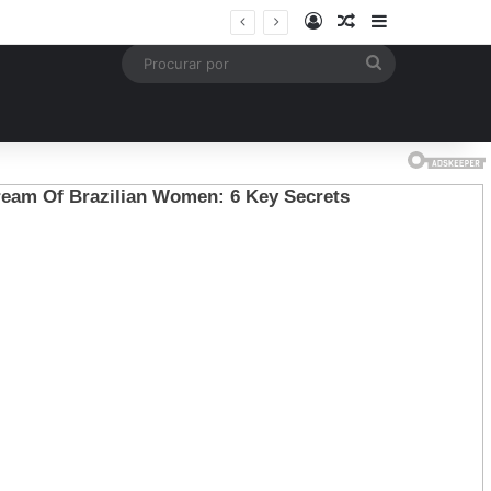
Entrar
Artigo aleatório
Barra Latera
is
Procurar
por